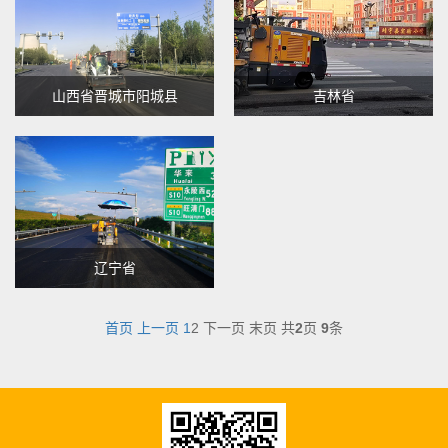
山西省晋城市阳城县
吉林省
辽宁省
首页
上一页
1
2
下一页
末页
共
2
页
9
条